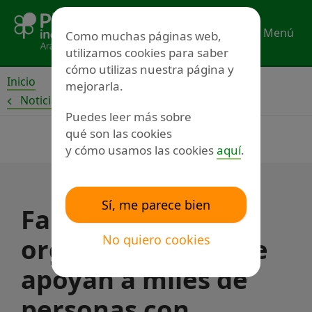
Ir
al
Menú
Como muchas páginas web,
contenido
utilizamos cookies para saber
cómo utilizas nuestra página y
Inicio
mejorarla.
Noticias
Puedes leer más sobre
qué son las cookies
y cómo usamos las cookies
aquí
.
Sí, me parece bien
Familias y
No quiero cookies
organizaciones que
apoyan a miles de
personas con