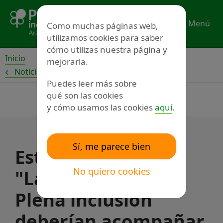
Ir
al
Menú
Como muchas páginas web,
contenido
utilizamos cookies para saber
cómo utilizas nuestra página y
Inicio
mejorarla.
Noticias
Puedes leer más sobre
qué son las cookies
y cómo usamos las cookies
aquí
.
Sí, me parece bien
Estefanía Sancho:
No quiero cookies
"Las entidades de
Plena inclusión
deberían acompañar