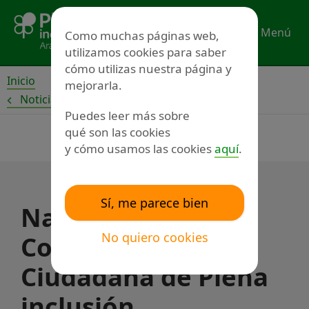
Ir
al
Menú
Como muchas páginas web,
contenido
utilizamos cookies para saber
cómo utilizas nuestra página y
Inicio
mejorarla.
Noticias
Puedes leer más sobre
qué son las cookies
y cómo usamos las cookies
aquí
.
Sí, me parece bien
Nace la Escuela de
No quiero cookies
Comunicación
Ciudadana de Plena
inclusión