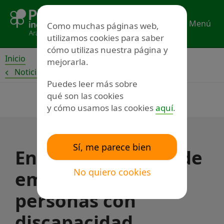
Ir
al
Menú
Como muchas páginas web,
contenido
utilizamos cookies para saber
cómo utilizas nuestra página y
Inicio
mejorarla.
Noticias
Puedes leer más sobre
qué son las cookies
y cómo usamos las cookies
aquí
.
Sí, me parece bien
En España, la tasa de
No quiero cookies
empleo de las
personas con
discapacidad