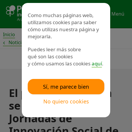
Ir
al
Menú
Como muchas páginas web,
contenido
utilizamos cookies para saber
cómo utilizas nuestra página y
Inicio
mejorarla.
Noticias
Puedes leer más sobre
qué son las cookies
y cómo usamos las cookies
aquí
.
Sí, me parece bien
El proyecto Mi Casa
No quiero cookies
se presenta en las
Jornadas de
Innovación Social de