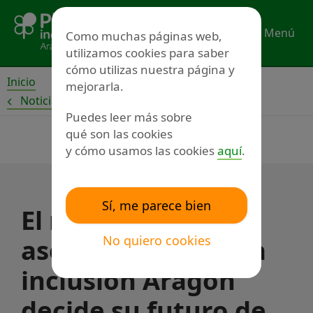
Ir
al
Menú
Como muchas páginas web,
contenido
utilizamos cookies para saber
cómo utilizas nuestra página y
Inicio
mejorarla.
Noticias
Puedes leer más sobre
qué son las cookies
y cómo usamos las cookies
aquí
.
Sí, me parece bien
El movimiento
No quiero cookies
asociativo de Plena
inclusión Aragón
decide su futuro de