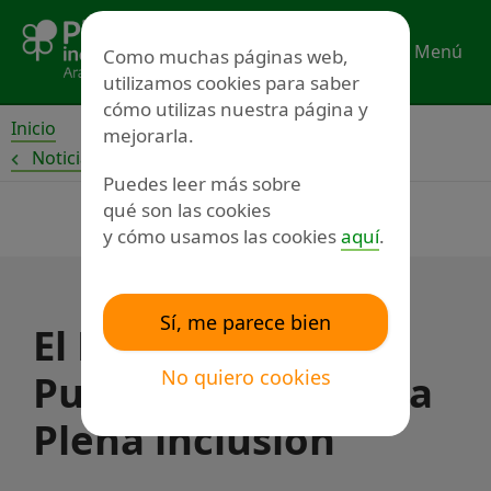
Ir
al
Menú
Como muchas páginas web,
contenido
utilizamos cookies para saber
cómo utilizas nuestra página y
Inicio
mejorarla.
Noticias
Puedes leer más sobre
qué son las cookies
y cómo usamos las cookies
aquí
.
Sí, me parece bien
El Defensor del
No quiero cookies
Pueblo da la razón a
Plena inclusión