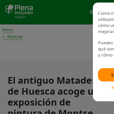
Ir
al
Menú
Como m
contenido
utiliza
cómo ut
Inicio
mejorar
Noticias
Puedes 
qué son
y cómo 
S
El antiguo Matadero
N
de Huesca acoge una
exposición de
pintura de Montse