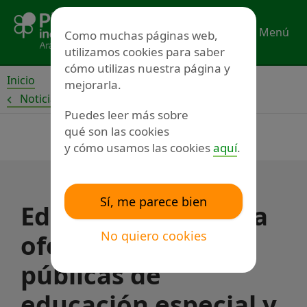
Ir
al
Menú
Como muchas páginas web,
contenido
utilizamos cookies para saber
cómo utilizas nuestra página y
Inicio
mejorarla.
Noticias
Puedes leer más sobre
qué son las cookies
y cómo usamos las cookies
aquí
.
Sí, me parece bien
Educación amplía la
No quiero cookies
oferta de plazas
públicas de
educación especial y