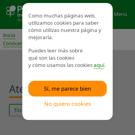
Ir
al
Menú
Como muchas páginas web,
contenido
utilizamos cookies para saber
cómo utilizas nuestra página y
Inicio
mejorarla.
Conócenos
Proyectos
Puedes leer más sobre
qué son las cookies
y cómo usamos las cookies
aquí
.
Atención psicosocial
Sí, me parece bien
No quiero cookies
Escuchar el texto