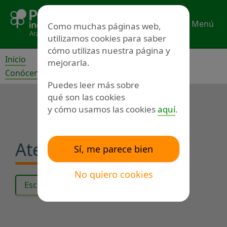
Ir
al
Menú
Como muchas páginas web,
contenido
utilizamos cookies para saber
cómo utilizas nuestra página y
Inicio
mejorarla.
Conócenos
Proyectos
Puedes leer más sobre
qué son las cookies
y cómo usamos las cookies
aquí
.
Atención psicológica
Sí, me parece bien
No quiero cookies
Escuchar el texto