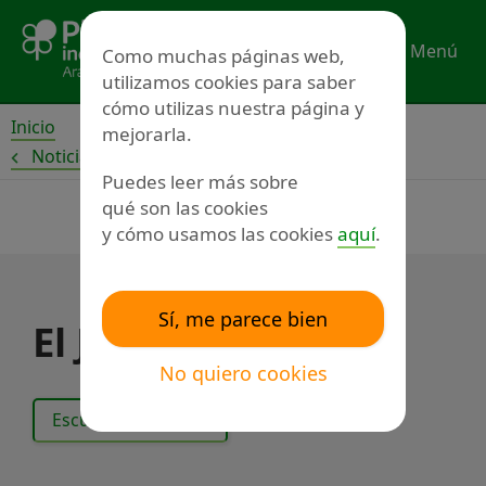
Ir
al
Menú
Como muchas páginas web,
contenido
utilizamos cookies para saber
cómo utilizas nuestra página y
Inicio
mejorarla.
Noticias
Puedes leer más sobre
qué son las cookies
y cómo usamos las cookies
aquí
.
Sí, me parece bien
El Jiloca
No quiero cookies
Escuchar el texto