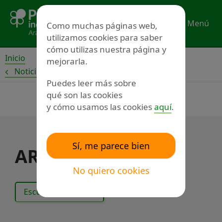
Ir
al
Menú
Como muchas páginas web,
contenido
utilizamos cookies para saber
cómo utilizas nuestra página y
Inicio
mejorarla.
Noticias
Puedes leer más sobre
qué son las cookies
y cómo usamos las cookies
aquí
.
Sí, me parece bien
ARADIS
No quiero cookies
Escuchar el texto