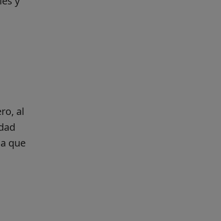
les y
ro, al
idad
 a que