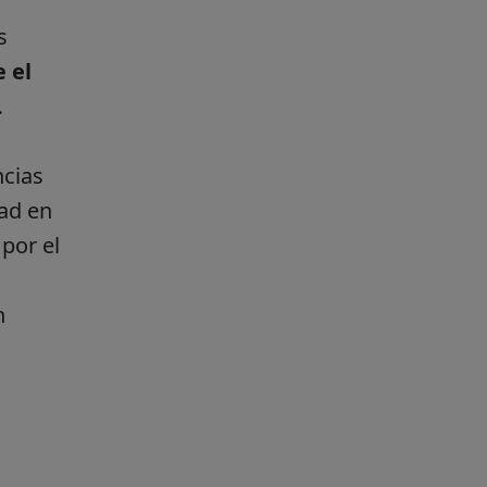
s
 el
.
ncias
dad en
por el
n