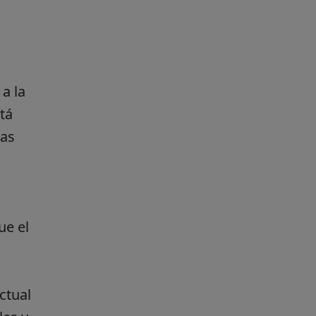
a la
tá
las
ue el
ctual