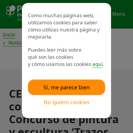
Ir
al
Menú
Como muchas páginas web,
contenido
utilizamos cookies para saber
cómo utilizas nuestra página y
Inicio
mejorarla.
Noticias
Puedes leer más sobre
qué son las cookies
y cómo usamos las cookies
aquí
.
Sí, me parece bien
CERMI Aragón
No quiero cookies
convoca su XII
Concurso de pintura
y escultura ‘Trazos