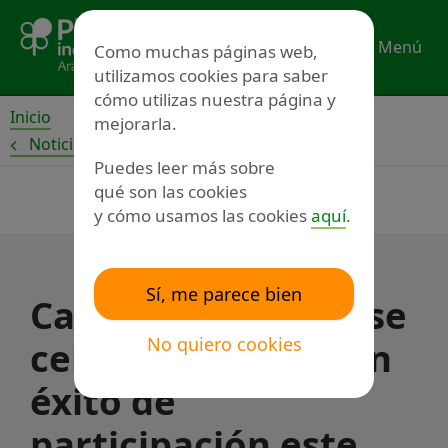
Ir
al
Menú
Como muchas páginas web,
contenido
utilizamos cookies para saber
cómo utilizas nuestra página y
Inicio
mejorarla.
Noticias
Puedes leer más sobre
qué son las cookies
y cómo usamos las cookies
aquí
.
Sí, me parece bien
Calatayud Incluye se
No quiero cookies
celebró con un gran
éxito de
participación este