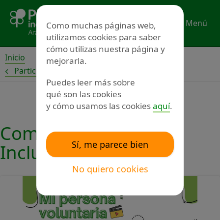
Ir
al
Menú
Como muchas páginas web,
contenido
utilizamos cookies para saber
cómo utilizas nuestra página y
Inicio
mejorarla.
Participa
Puedes leer más sobre
qué son las cookies
y cómo usamos las cookies
aquí
.
Comunicación Plena
Sí, me parece bien
Inclusión Aragón
No quiero cookies