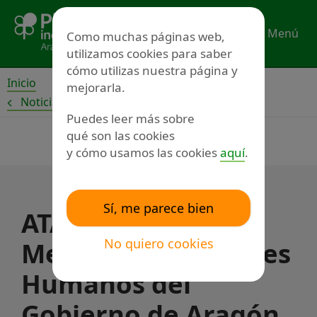
Ir
al
Menú
Como muchas páginas web,
contenido
utilizamos cookies para saber
cómo utilizas nuestra página y
Inicio
mejorarla.
Noticias
Puedes leer más sobre
qué son las cookies
y cómo usamos las cookies
aquí
.
Sí, me parece bien
ATADI recibe la
No quiero cookies
Medalla a los Valores
Humanos del
Gobierno de Aragón