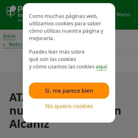
Ir
al
Menú
Como muchas páginas web,
contenido
utilizamos cookies para saber
cómo utilizas nuestra página y
Inicio
mejorarla.
Noticias
Puedes leer más sobre
qué son las cookies
y cómo usamos las cookies
aquí
.
Sí, me parece bien
ATADI inaugura su
No quiero cookies
nueva residencia en
Alcañiz