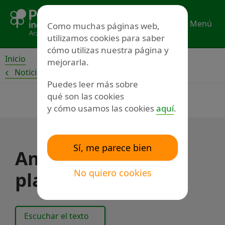
Ir
al
Menú
Como muchas páginas web,
contenido
utilizamos cookies para saber
cómo utilizas nuestra página y
Inicio
mejorarla.
Noticias
Puedes leer más sobre
qué son las cookies
y cómo usamos las cookies
aquí
.
Sí, me parece bien
Amibil presenta su
No quiero cookies
plan de igualdad
Escuchar el texto