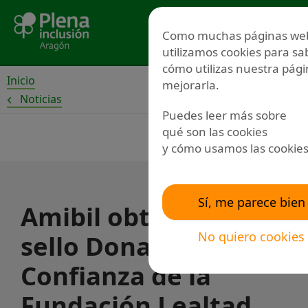
Ir
al
Menú
Como muchas páginas we
contenido
utilizamos cookies para sa
cómo utilizas nuestra pági
Inicio
mejorarla.
Noticias
Puedes leer más sobre
qué son las cookies
y cómo usamos las cookie
Sí, me parece bien
Amibil obtiene el
No quiero cookies
sello Dona con
Confianza de la
Fundación Lealtad