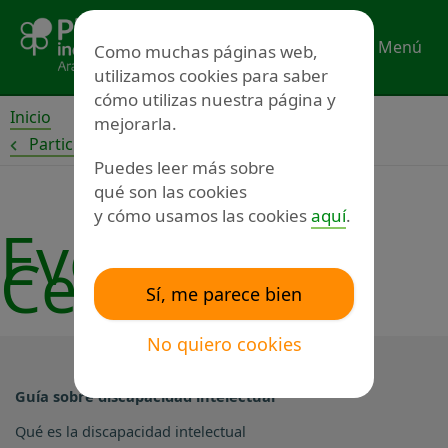
Ir
al
Menú
Como muchas páginas web,
contenido
utilizamos cookies para saber
cómo utilizas nuestra página y
Inicio
mejorarla.
Participa
Puedes leer más sobre
qué son las cookies
y cómo usamos las cookies
aquí
.
Evento /
Celebración
Sí, me parece bien
No quiero cookies
Guía sobre discapacidad intelectual
Qué es la discapacidad intelectual