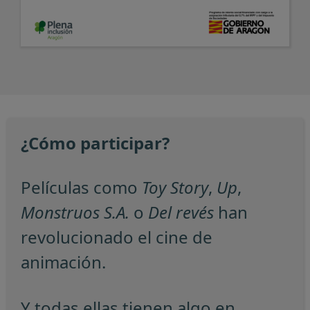
¿Cómo participar?
Películas como
Toy Story
,
Up
,
Monstruos S.A.
o
Del revés
han
revolucionado el cine de
animación.
Y todas ellas tienen algo en