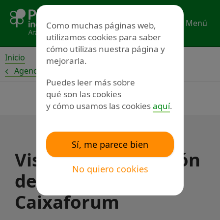
Ir
al
Menú
Como muchas páginas web,
contenido
utilizamos cookies para saber
cómo utilizas nuestra página y
Inicio
mejorarla.
Agenda
Puedes leer más sobre
qué son las cookies
y cómo usamos las cookies
aquí
.
Sí, me parece bien
Visita a la exposición
No quiero cookies
de Pixar en
Caixaforum