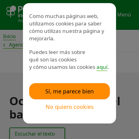
Ir
al
Menú
Como muchas páginas web,
contenido
utilizamos cookies para saber
cómo utilizas nuestra página y
Inicio
mejorarla.
Agenda
Puedes leer más sobre
qué son las cookies
y cómo usamos las cookies
aquí
.
Sí, me parece bien
Ocio. Conociendo el
No quiero cookies
barrio: Actur
Escuchar el texto