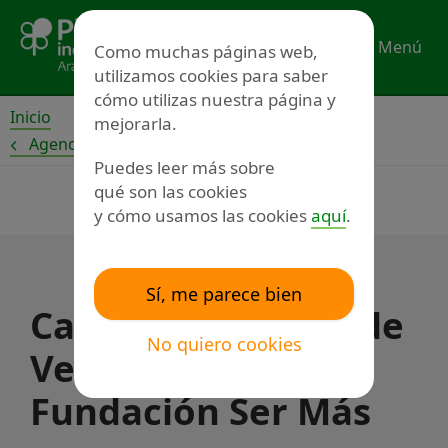
Ir
al
Menú
Como muchas páginas web,
contenido
utilizamos cookies para saber
cómo utilizas nuestra página y
Inicio
mejorarla.
Agenda
Puedes leer más sobre
qué son las cookies
y cómo usamos las cookies
aquí
.
Sí, me parece bien
Campus Inclusivo de
No quiero cookies
Verano de la
Fundación Ser Más