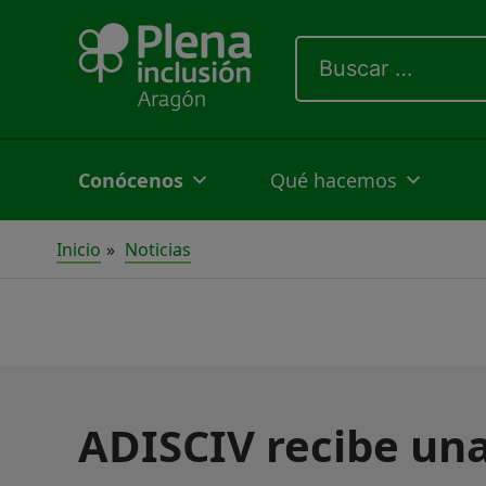
Ir
Buscar
al
por:
contenido
Conócenos
Qué hacemos
Inicio
Noticias
ADISCIV recibe un