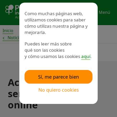
Ir
al
Menú
Como muchas páginas web,
contenido
utilizamos cookies para saber
cómo utilizas nuestra página y
Inicio
mejorarla.
Noticias
Puedes leer más sobre
qué son las cookies
y cómo usamos las cookies
aquí
.
Sí, me parece bien
Actividades
No quiero cookies
semanales de ocio
online