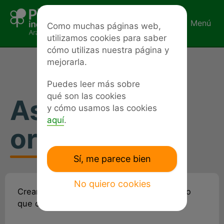
Ir
al
Menú
Como muchas páginas web,
contenido
utilizamos cookies para saber
cómo utilizas nuestra página y
mejorarla.
Puedes leer más sobre
qué son las cookies
Asesoría y
y cómo usamos las cookies
aquí
.
orientación
Sí, me parece bien
No quiero cookies
Creando Espacios Accesibles es un servicio
que colabora con muchas entidades.