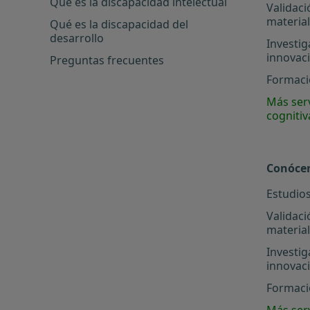
Qué es la discapacidad intelectual
Validaci
materia
Qué es la discapacidad del
desarrollo
Investig
innovac
Preguntas frecuentes
Formació
Más serv
cognitiv
Conóce
Estudios
Validaci
materia
Investig
innovac
Formació
Más serv