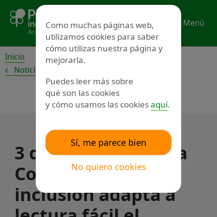
Ir
al
Menú
Como muchas páginas web,
contenido
utilizamos cookies para saber
cómo utilizas nuestra página y
Inicio
mejorarla.
Noticias
Puedes leer más sobre
qué son las cookies
y cómo usamos las cookies
aquí
.
Sí, me parece bien
3 de mayo, día de la
No quiero cookies
Convención: Plena
inclusión adapta a
lectura fácil el