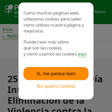
Ir
al
Menú
Como muchas páginas web,
contenido
utilizamos cookies para saber
cómo utilizas nuestra página y
Inicio
mejorarla.
Noticias
Puedes leer más sobre
qué son las cookies
y cómo usamos las cookies
aquí
.
Sí, me parece bien
25 de noviembre, Día
No quiero cookies
Internacional de la
Eliminación de la
Violencia contra la