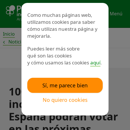
Ir
al
Menú
Como muchas páginas web,
contenido
utilizamos cookies para saber
cómo utilizas nuestra página y
Inicio
mejorarla.
Noticias
Puedes leer más sobre
qué son las cookies
y cómo usamos las cookies
aquí
.
Sí, me parece bien
100.000 personas
No quiero cookies
incapacitadas en
España podrán votar
en las próximas