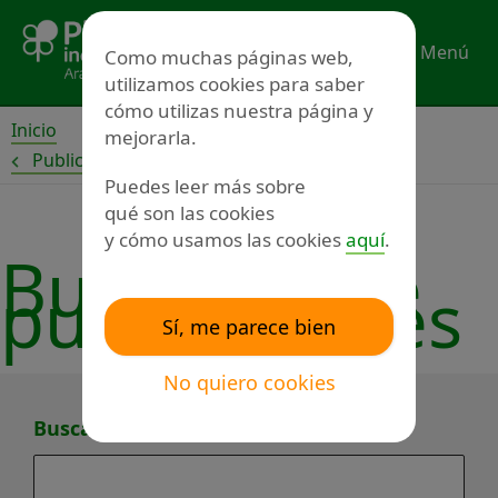
Ir
al
Menú
Como muchas páginas web,
contenido
utilizamos cookies para saber
cómo utilizas nuestra página y
Inicio
mejorarla.
Publicaciones
Puedes leer más sobre
Buscar
qué son las cookies
publicación
y cómo usamos las cookies
aquí
.
Buscador de
publicaciones
Sí, me parece bien
No quiero cookies
Buscar por título o tema