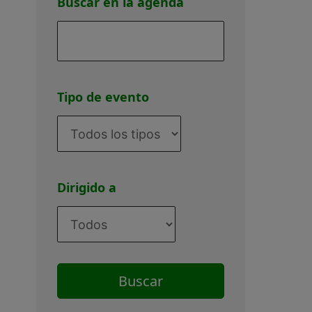
en
Buscar en la agenda
la
agenda
Tipo de evento
Dirigido a