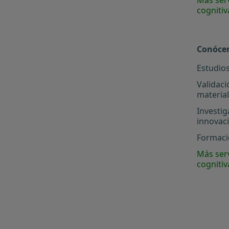
cognitiv
Conóce
Estudios
Validaci
materia
Investig
innovac
Formació
Más serv
cognitiv