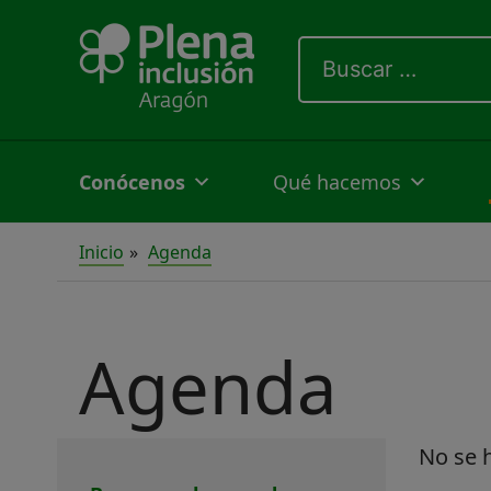
Ir
Buscar
al
por:
contenido
Conócenos
Qué hacemos
Inicio
Agenda
Agenda
Buscar
No se 