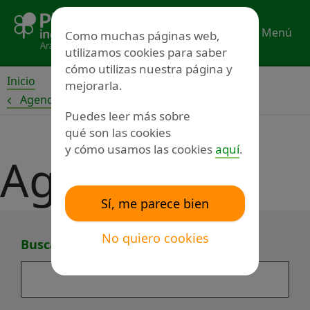
Ir
al
Menú
Como muchas páginas web,
contenido
utilizamos cookies para saber
cómo utilizas nuestra página y
Inicio
mejorarla.
Agenda
Puedes leer más sobre
Buscar
qué son las cookies
en
y cómo usamos las cookies
aquí
.
Agenda
la
agenda
Sí, me parece bien
No quiero cookies
Buscar en la agenda